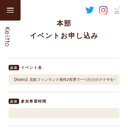
Skip
to
グ
content
本部
ロ
ー
イベントお申し込み
バ
ル
ナ
ビ
を
イベント名
必須
開
閉
す
る
参加希望時間
必須