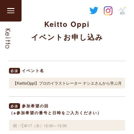
Skip
to
グ
content
Keitto Oppi
ロ
ー
イベントお申し込み
バ
ル
ナ
ビ
を
イベント名
必須
開
閉
す
る
参加希望の回
必須
（※参加希望の番号と日時をご入力ください）