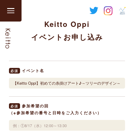
Skip
to
グ
content
Keitto Oppi
ロ
ー
イベントお申し込み
バ
ル
ナ
ビ
を
イベント名
必須
開
閉
す
る
参加希望の回
必須
（※参加希望の番号と日時をご入力ください）