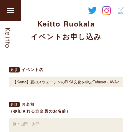
Skip
to
グ
content
Keitto Ruokala
ロ
ー
イベントお申し込み
バ
ル
ナ
ビ
を
イベント名
必須
開
閉
す
る
お名前
必須
（参加される方全員のお名前）