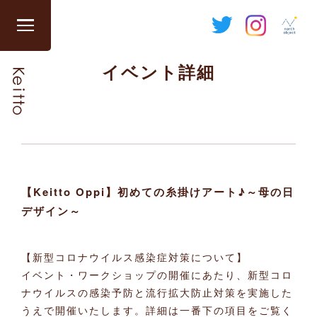
Skip
to
グ
content
ロ
イベント詳細
ー
バ
ル
ナ
ビ
を
開
【Keitto Oppi】初めての糸掛けアート♪～母の日
閉
デザイン～
す
る
【新型コロナウイルス感染症対策について】
イベント・ワークショップの開催にあたり、新型コロ
ナウイルスの感染予防と流行拡大防止対策を実施した
うえで開催いたします。詳細は一番下の項目をご覧く