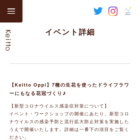
Skip
to
グ
content
ロ
イベント詳細
ー
バ
ル
ナ
ビ
を
開
【Keitto Oppi】7種の生花を使ったドライフラワ
閉
ーにもなる花冠づくり♪
す
る
【新型コロナウイルス感染症対策について】
イベント・ワークショップの開催にあたり、新型コロ
ナウイルスの感染予防と流行拡大防止対策を実施した
うえで開催いたします。詳細は一番下の項目をご覧く
ださい。