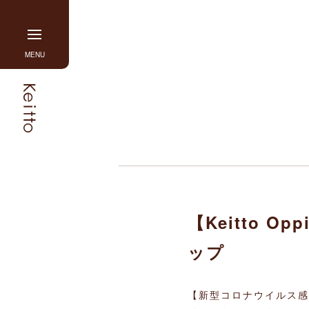
Skip
to
content
グ
MENU
ロ
ー
バ
ル
ナ
ビ
を
開
閉
す
【Keitto
る
ップ
【新型コロナウイルス感