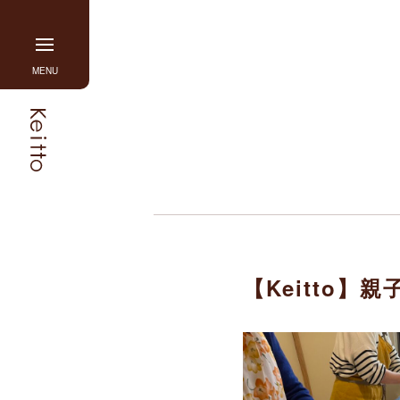
Skip
to
content
グ
MENU
ロ
ー
バ
ル
ナ
ビ
を
開
閉
す
【Keitto
る