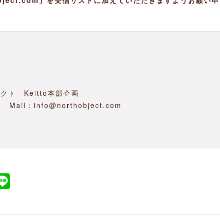
ト Keitto本部企画
ail：info@northobject.com
ook
ket
atena
Line