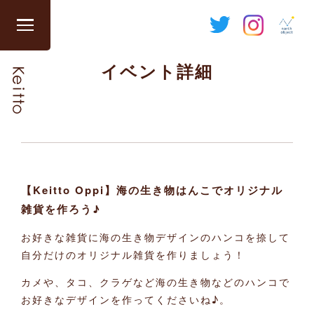
Skip
to
グ
content
ロ
イベント詳細
ー
バ
ル
ナ
ビ
を
開
【Keitto Oppi】海の生き物はんこでオリジナル
閉
雑貨を作ろう♪
す
る
お好きな雑貨に海の生き物デザインのハンコを捺して
自分だけのオリジナル雑貨を作りましょう！
カメや、タコ、クラゲなど海の生き物などのハンコで
お好きなデザインを作ってくださいね♪。