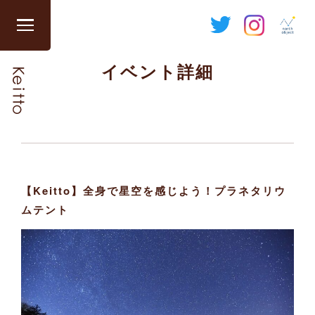
Skip
to
グ
content
ロ
イベント詳細
ー
バ
ル
ナ
ビ
を
開
【Keitto】全身で星空を感じよう！プラネタリウ
閉
ムテント
す
る