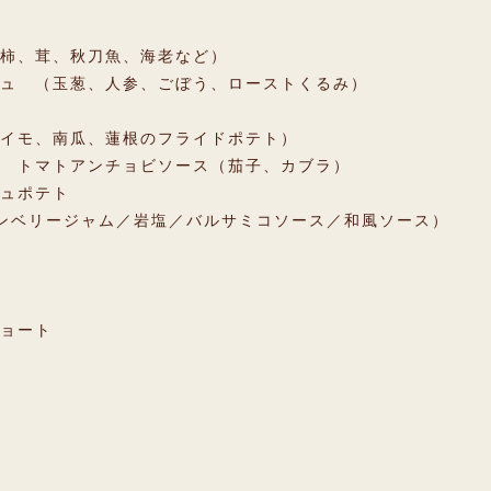
柿、茸、秋刀魚、海老など）
ュ （玉葱、人参、ごぼう、ローストくるみ）
イモ、南瓜、蓮根のフライドポテト）
 トマトアンチョビソース（茄子、カブラ）
シュポテト
ンベリージャム／岩塩／バルサミコソース／和風ソース）
ョート