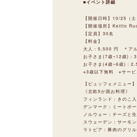
■イベント詳細
【開催日時】10/25（土）
【開催場所】Keitto Ruo
【定員】30名
【料金】
大人：5,500 円 ＊ア
お子さま(7歳~12歳)：3
お子さま(4歳~6歳)：2,
※3歳以下無料 ※サー
【ビュッフェメニュー】
《北欧5か国お料理》
フィンランド：きのこ入
デンマーク：ミートボー
ノルウェー：チーズと生
スウェーデン：サーモン
ラトビア：豚肉のグリル