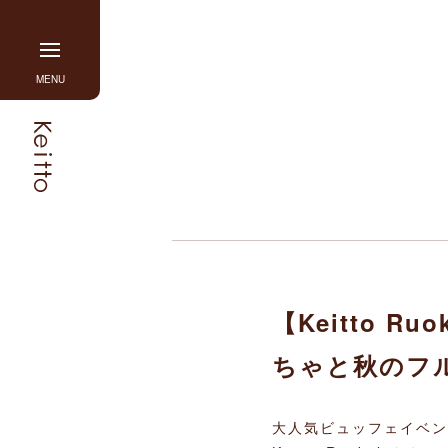
Skip
to
content
グ
MENU
ロ
ー
バ
ル
ナ
ビ
を
開
閉
す
【Keitto 
る
ちゃと秋のフ
大人気ビュッフェイベン