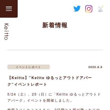
Skip
to
グ
content
ロ
新着情報
ー
バ
ル
ナ
ビ
を
開
閉
イベントレポート
2025.6.6
す
【Keitto】”Keitto ゆるっとアウトドアパー
る
ク”イベントレポート
5/24（土）、25（日）に「Keitto ゆるっとアウトド
アパーク」イベントを開催しました。
梅雨入りしたこともあり、2日間とも雨が降ったりや