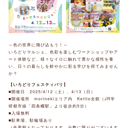
～色の世界に飛び込もう！～
いろどりマルシェ、色彩を楽しむワークショップやア
ート体験など、様々なイロに触れて豊かな感性を養
い、日々の暮らしを鮮やかに彩る学びを得てみません
か？
【いろどりフェスティバリ】
■開催日 2025/4/12（土）、4/13（日）
■開催場所 morinekiエリア内 Keitto全館（JR学
研都市線「四条畷駅」より徒歩約5分）
■入場無料
■駐車場、駐輪場あり
（先着順となっております。台数に限りがございます