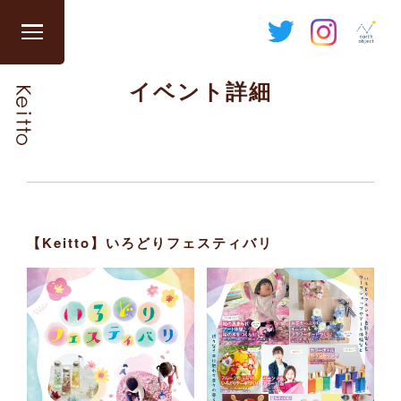
Skip
to
グ
content
ロ
イベント詳細
ー
バ
ル
ナ
ビ
を
開
【Keitto】いろどりフェスティバリ
閉
す
る