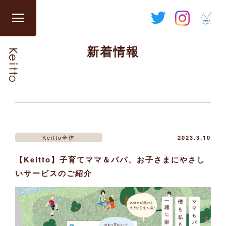
Skip
to
グ
content
ロ
新着情報
ー
バ
ル
ナ
ビ
を
開
閉
Keitto全体
2023.3.10
す
【Keitto】子育てママ＆パパ、お子さまにやさし
る
いサービスのご紹介