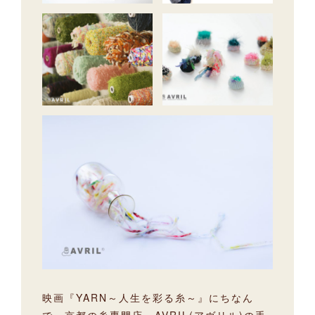
映画『YARN～人生を彩る糸～』にちなん
で、京都の糸専門店、AVRIL(アヴリル)の手