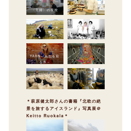
〈主婦〉の学校
YARN～人生を彩
る糸～
＊萩原健太郎さんの書籍『北欧の絶
景を旅するアイスランド』写真展＠
Keitto Ruokala＊