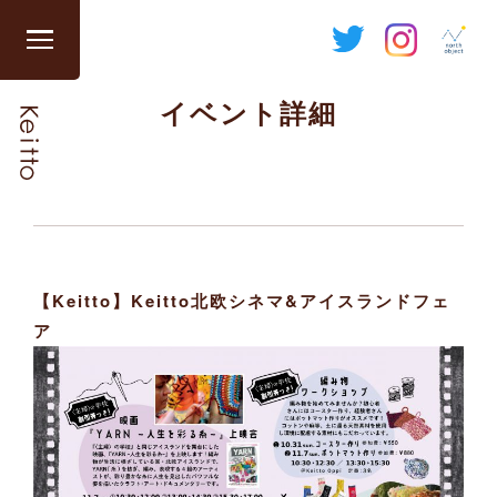
Skip
to
グ
content
ロ
イベント詳細
ー
バ
ル
ナ
ビ
を
開
【Keitto】Keitto北欧シネマ&アイスランドフェ
閉
ア
す
る