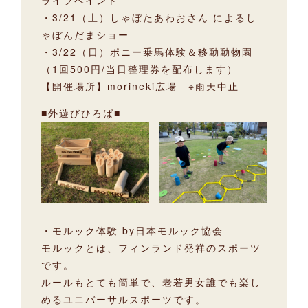
ライブペイント
・3/21（土）しゃぼたあわおさん によるし
ゃぼんだまショー
・3/22（日）ポニー乗馬体験＆移動動物園
（1回500円/当日整理券を配布します）
【開催場所】morineki広場 ※雨天中止
■外遊びひろば■
・モルック体験 by日本モルック協会
モルックとは、フィンランド発祥のスポーツ
です。
ルールもとても簡単で、老若男女誰でも楽し
めるユニバーサルスポーツです。