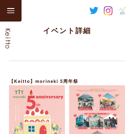
Skip
to
グ
content
ロ
イベント詳細
ー
バ
ル
ナ
ビ
を
開
【Keitto】morineki 5周年祭
閉
す
る