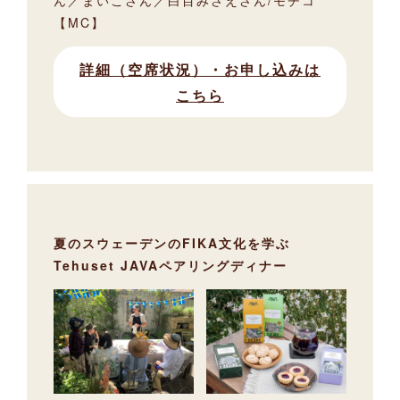
ん／まいこさん／白目みさえさん/モチコ
【MC】
詳細（空席状況）・お申し込みは
こちら
夏のスウェーデンのFIKA文化を学ぶ
Tehuset JAVAペアリングディナー