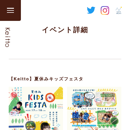
Skip
to
グ
content
ロ
イベント詳細
ー
バ
ル
ナ
ビ
を
開
【Keitto】夏休みキッズフェスタ
閉
す
る