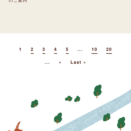
1
2
3
4
5
...
10
20
...
»
Last »