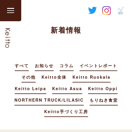
Skip
to
グ
content
ロ
新着情報
ー
バ
ル
ナ
ビ
すべて
お知らせ
コラム
イベントレポート
を
開
その他
Keitto全体
Keitto Ruokala
閉
す
Keitto Leipa
Keitto Asua
Keitto Oppi
る
NORTHERN TRUCK/LILASIC
もりねき食堂
Keitto手づくり工房