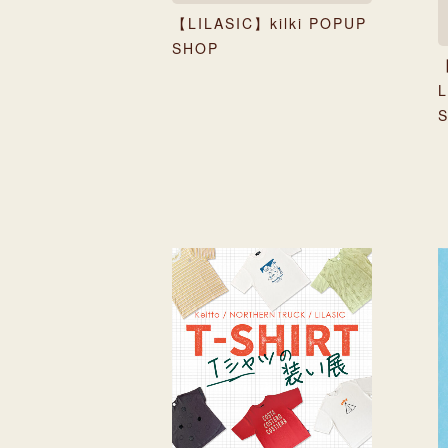
【LILASIC】kilki POPUP
SHOP
【