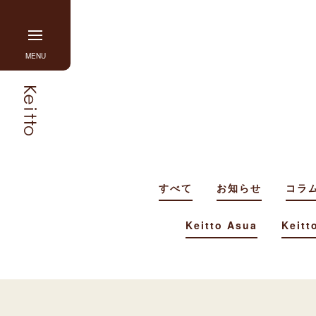
Skip
to
content
グ
MENU
ロ
ー
バ
ル
ナ
ビ
を
開
すべて
お知らせ
コラ
閉
す
Keitto Asua
Keitt
る