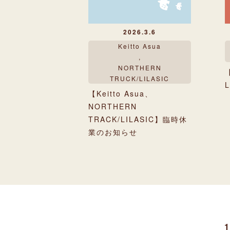
2026.3.6
Keitto Asua
,
NORTHERN
TRUCK/LILASIC
【Keitto Asua、
NORTHERN
TRACK/LILASIC】臨時休
業のお知らせ
1