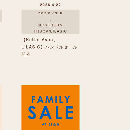
2026.4.22
Keitto Asua
,
NORTHERN
TRUCK/LILASIC
【Keitto Asua、
LILASIC】バンドルセール
開催