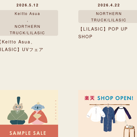
2026.5.12
2026.4.22
Keitto Asua
NORTHERN
,
TRUCK/LILASIC
NORTHERN
【LILASIC】POP UP
TRUCK/LILASIC
SHOP
Keitto Asua、
LILASIC】UVフェア