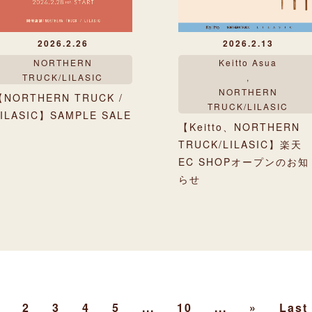
2026.2.26
2026.2.13
NORTHERN
Keitto Asua
TRUCK/LILASIC
,
NORTHERN
【NORTHERN TRUCK /
TRUCK/LILASIC
LILASIC】SAMPLE SALE
【Keitto、NORTHERN
TRUCK/LILASIC】楽天
EC SHOPオープンのお知
らせ
2
3
4
5
...
10
...
»
Last