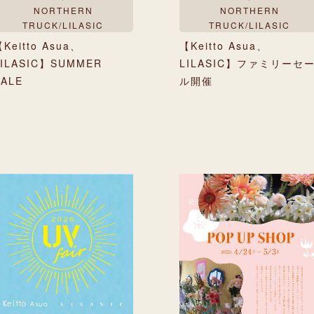
NORTHERN
NORTHERN
TRUCK/LILASIC
TRUCK/LILASIC
Keitto Asua、
【Keitto Asua、
LILASIC】SUMMER
LILASIC】ファミリーセ
SALE
ル開催