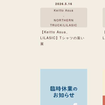
2026.5.16
Keitto Asua
,
NORTHERN
TRUCK/LILASIC
【Keitto Asua、
【
LILASIC】Tシャツの装い
展