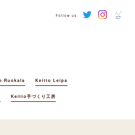
Follow us
o Ruokala
Keitto Leipa
堂
Keitto手づくり工房