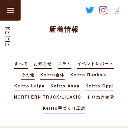
Skip
to
グ
content
ロ
新着情報
ー
バ
ル
ナ
ビ
すべて
お知らせ
コラム
イベントレポート
を
開
その他
Keitto全体
Keitto Ruokala
閉
す
Keitto Leipa
Keitto Asua
Keitto Oppi
る
NORTHERN TRUCK/LILASIC
もりねき食堂
Keitto手づくり工房